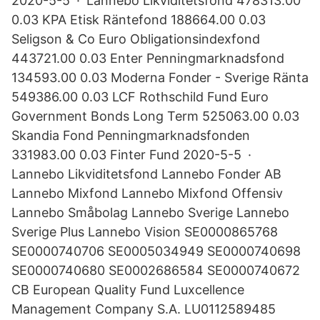
2020-5-5 · Lannebo Likviditetsfond 478313.00
0.03 KPA Etisk Räntefond 188664.00 0.03
Seligson & Co Euro Obligationsindexfond
443721.00 0.03 Enter Penningmarknadsfond
134593.00 0.03 Moderna Fonder - Sverige Ränta
549386.00 0.03 LCF Rothschild Fund Euro
Government Bonds Long Term 525063.00 0.03
Skandia Fond Penningmarknadsfonden
331983.00 0.03 Finter Fund 2020-5-5 ·
Lannebo Likviditetsfond Lannebo Fonder AB
Lannebo Mixfond Lannebo Mixfond Offensiv
Lannebo Småbolag Lannebo Sverige Lannebo
Sverige Plus Lannebo Vision SE0000865768
SE0000740706 SE0005034949 SE0000740698
SE0000740680 SE0002686584 SE0000740672
CB European Quality Fund Luxcellence
Management Company S.A. LU0112589485