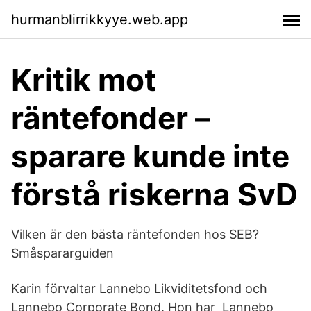
hurmanblirrikkyye.web.app
Kritik mot
räntefonder –
sparare kunde inte
förstå riskerna SvD
Vilken är den bästa räntefonden hos SEB?
Småspararguiden
Karin förvaltar Lannebo Likviditetsfond och
Lannebo Corporate Bond. Hon har Lannebo