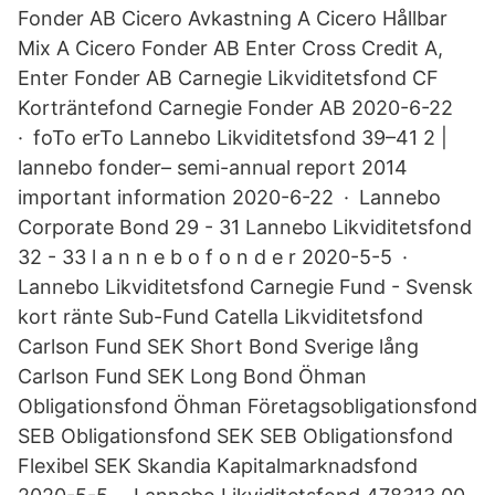
Fonder AB Cicero Avkastning A Cicero Hållbar
Mix A Cicero Fonder AB Enter Cross Credit A,
Enter Fonder AB Carnegie Likviditetsfond CF
Korträntefond Carnegie Fonder AB 2020-6-22
· foTo erTo Lannebo Likviditetsfond 39–41 2 |
lannebo fonder– semi-annual report 2014
important information 2020-6-22 · Lannebo
Corporate Bond 29 - 31 Lannebo Likviditetsfond
32 - 33 l a n n e b o f o n d e r 2020-5-5 ·
Lannebo Likviditetsfond Carnegie Fund - Svensk
kort ränte Sub-Fund Catella Likviditetsfond
Carlson Fund SEK Short Bond Sverige lång
Carlson Fund SEK Long Bond Öhman
Obligationsfond Öhman Företagsobligationsfond
SEB Obligationsfond SEK SEB Obligationsfond
Flexibel SEK Skandia Kapitalmarknadsfond