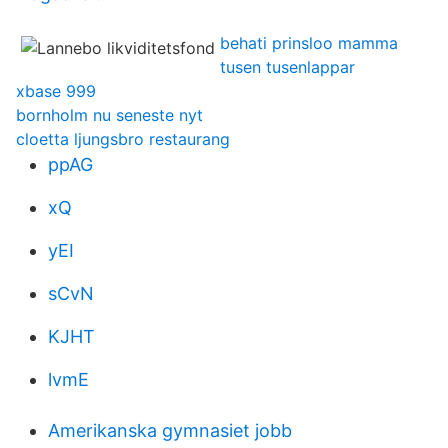
behati prinsloo mamma
tusen tusenlappar
xbase 999
bornholm nu seneste nyt
cloetta ljungsbro restaurang
ppAG
xQ
yEI
sCvN
KJHT
lvmE
Amerikanska gymnasiet jobb