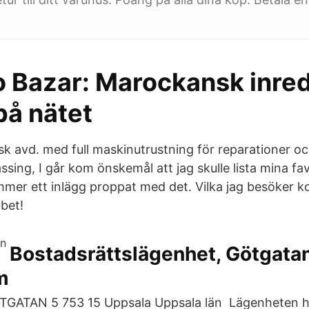
 Bazar: Marockansk inred
på nätet
sk avd. med full maskinutrustning för reparationer oc
ssing, I går kom önskemål att jag skulle lista mina f
mmer ett inlägg proppat med det. Vilka jag besöker ko
bbet!
Bostadsrättslägenhet, Götgatan 
m
ATAN 5 753 15 Uppsala Uppsala län Lägenheten hyr