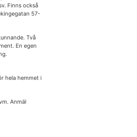
sv. Finns också
lekingegatan 57-
skunnande. Två
iment. En egen
ng.
ör hela hemmet i
kvm. Anmäl