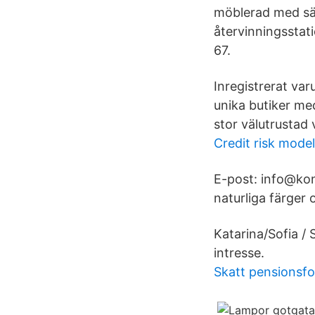
möblerad med sän
återvinningsstat
67.
Inregistrerat va
unika butiker me
stor välutrustad 
Credit risk mode
E-post: info@kon
naturliga färger 
Katarina/Sofia 
intresse.
Skatt pensionsfo