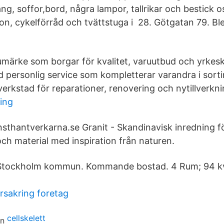
g, soffor,bord, några lampor, tallrikar och bestick o
ion, cykelförråd och tvättstuga i 28. Götgatan 79. B
rumärke som borgar för kvalitet, varuutbud och yrke
d personlig service som kompletterar varandra i sort
verkstad för reparationer, renovering och nytillverkni
ling
sthantverkarna.se Granit - Skandinavisk inredning f
och material med inspiration från naturen.
/ Stockholm kommun. Kommande bostad. 4 Rum; 94 
rsakring foretag
cellskelett