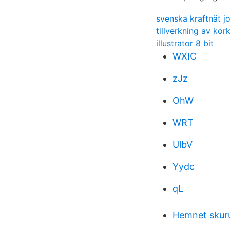
svenska kraftnät j
tillverkning av kor
illustrator 8 bit
WXIC
zJz
OhW
WRT
UlbV
Yydc
qL
Hemnet skuru