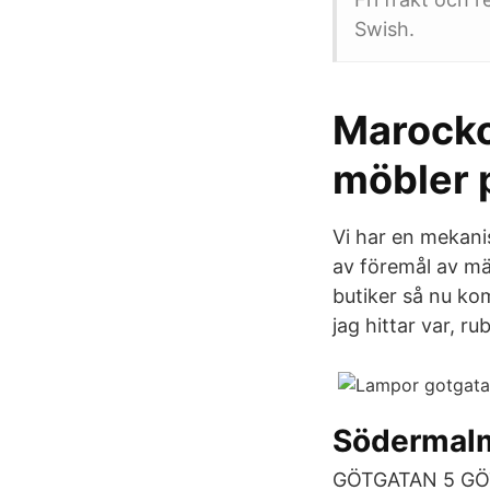
Swish.
Marocko
möbler 
Vi har en mekani
av föremål av mä
butiker så nu ko
jag hittar var, ru
Södermal
GÖTGATAN 5 GÖTG