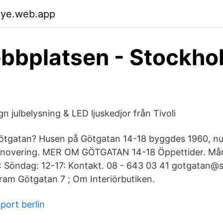
yye.web.app
bbplatsen - Stockho
gn julbelysning & LED ljuskedjor från Tivoli
tgatan? Husen på Götgatan 14-18 byggdes 1960, nu p
renovering. MER OM GÖTGATAN 14-18 Öppettider. Må
8: Söndag: 12-17: Kontakt. 08 - 643 03 41 gotgatan@s
am Götgatan 7 ; Om Interiörbutiken.
ort berlin