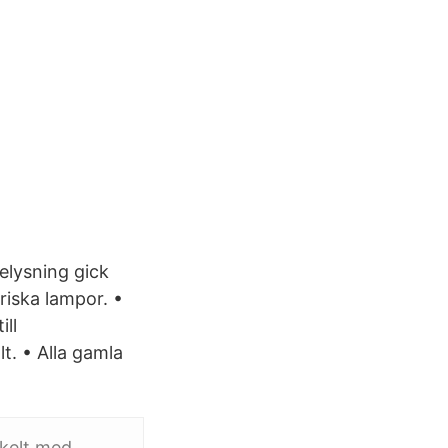
elysning gick
riska lampor. •
ill
t. • Alla gamla
nkelt med