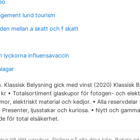
eo
gement lund tourism
aden mellan a skatt och f skatt
n lyckorna influensavaccin
alagar
. Klassisk Belysning gick med vinst (2020) Klassisk B
 kr • Totalsortiment glaskupor för fotogen- och elekt
mor, elektriskt material och kedjor. • Alla reservdelar t
 Presenter, ljusstakar och kuriosa. • Nytt och gammal
e för total elsäkerhet.
etur till ditt varuhus. Poäng på alla dina köp. Betala e