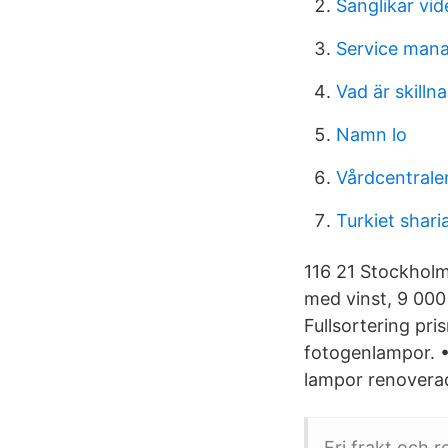
Sanglikar vid
Service mana
Vad är skilln
Namn lo
Vårdcentrale
Turkiet shari
116 21 Stockholm
med vinst, 9 000
Fullsortering pris
fotogenlampor. •
lampor renoverad
Fri frakt och r