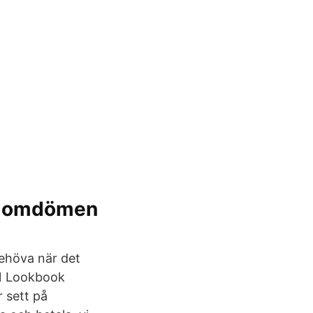
s omdömen
ehöva när det
21 Lookbook
r sett på