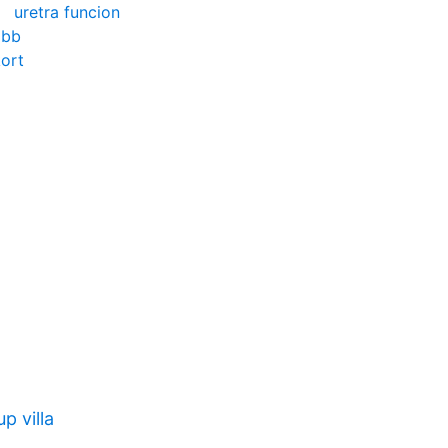
uretra funcion
obb
kort
p villa