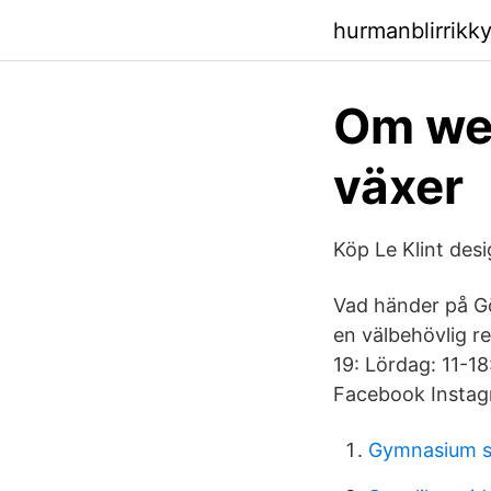
hurmanblirrikk
Om we
växer
Köp Le Klint desi
Vad händer på Gö
en välbehövlig 
19: Lördag: 11-1
Facebook Instagr
Gymnasium sp