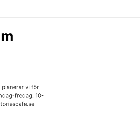
lm
lanerar vi för
ndag-fredag: 10-
toriescafe.se