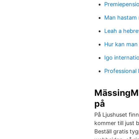
Premiepensio
Man hastam 
Leah a hebr
Hur kan man s
Igo internat
Professional 
MässingMä
på
På Ljushuset fi
kommer till jus
Beställ gratis ty