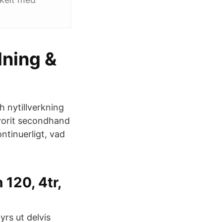
ning &
h nytillverkning
avorit secondhand
ntinuerligt, vad
120, 4tr,
s ut delvis