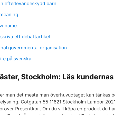
n efterlevandeskydd barn
meaning
ew name
kriva ett debattartikel
ional governmental organisation
life på svenska
ster, Stockholm: Läs kunderna
nner man det mesta man överhuvudtaget kan tänkas b
t belysning. Götgatan 55 11621 Stockholm Lampor 20
gprover Presentkort Om du vill köpa en produkt du ha