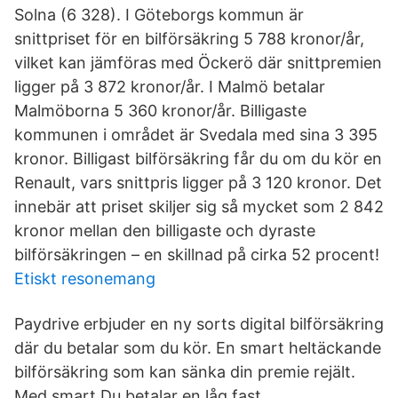
Solna (6 328). I Göteborgs kommun är
snittpriset för en bilförsäkring 5 788 kronor/år,
vilket kan jämföras med Öckerö där snittpremien
ligger på 3 872 kronor/år. I Malmö betalar
Malmöborna 5 360 kronor/år. Billigaste
kommunen i området är Svedala med sina 3 395
kronor. Billigast bilförsäkring får du om du kör en
Renault, vars snittpris ligger på 3 120 kronor. Det
innebär att priset skiljer sig så mycket som 2 842
kronor mellan den billigaste och dyraste
bilförsäkringen – en skillnad på cirka 52 procent!
Etiskt resonemang
Paydrive erbjuder en ny sorts digital bilförsäkring
där du betalar som du kör. En smart heltäckande
bilförsäkring som kan sänka din premie rejält.
Med smart Du betalar en låg fast