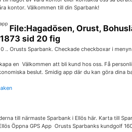
åra kontor. Välkommen till din Sparbank!
File:Hagadösen, Orust, Bohus
1873 sid 20 fig
0 .. Orusts Sparbank. Checkade checkboxar i menyn 
Skapa en Välkommen att bli kund hos oss. Få personl
konomiska beslut. Smidig app där du kan göra dina 
naken
derna till närmaste Sparbank i Ellös här. Karta till Sp
i Ellös Öppna GPS App Orusts Sparbanks kundgolf 16