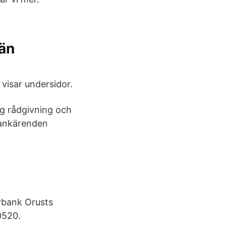
län
visar undersidor.
ig rådgivning och
bankärenden
arbank Orusts
0520.