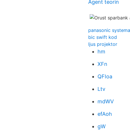
Agent teorin
panasonic systema
bic swift kod
ljus projektor
hm
XFn
QFIoa
Ltv
mdWV
efAoh
gW