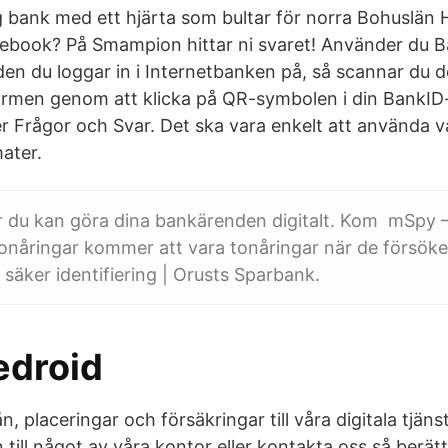
ig bank med ett hjärta som bultar för norra Bohuslän 
ebook? På Smampion hittar ni svaret! Använder du B
en du loggar in i Internetbanken på, så scannar du
ärmen genom att klicka på QR-symbolen i din BankID
r Frågor och Svar. Det ska vara enkelt att använda v
ater.
r du kan göra dina bankärenden digitalt. Kom mSpy –
onåringar kommer att vara tonåringar när de försöke
 säker identifiering | Orusts Sparbank.
edroid
n, placeringar och försäkringar till våra digitala tjän
till något av våra kontor eller kontakta oss så berätt