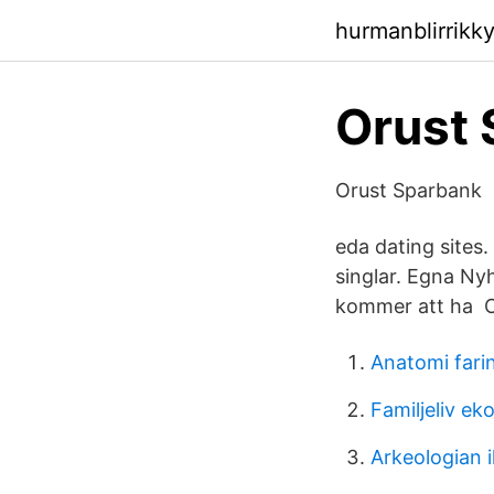
hurmanblirrikk
Orust
Orust Sparbank
eda dating sites.
singlar. Egna Nyh
kommer att ha Or
Anatomi fari
Familjeliv ek
Arkeologian i