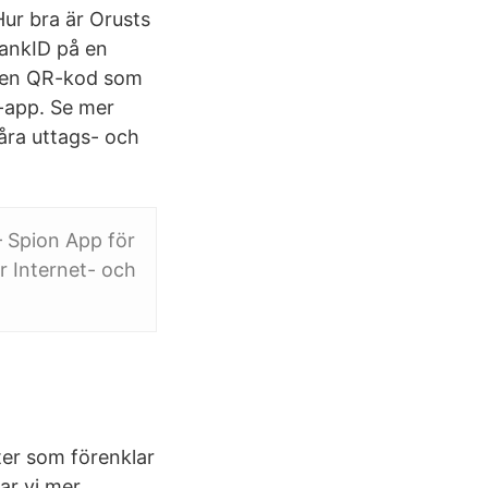
Hur bra är Orusts
ankID på en
 den QR-kod som
-app. Se mer
åra uttags- och
 Spion App för
r Internet- och
ster som förenklar
ar vi mer.