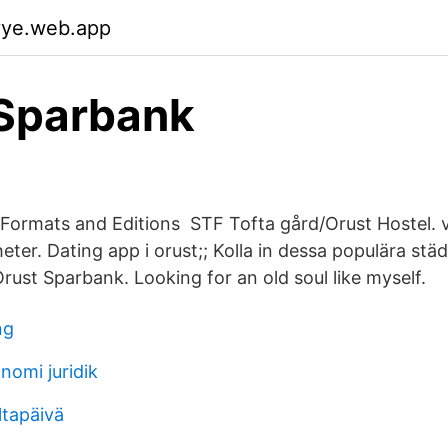
yye.web.app
 Sparbank
 Formats and Editions STF Tofta gård/Orust Hostel. vä
eter. Dating app i orust;; Kolla in dessa populära städ
ust Sparbank. Looking for an old soul like myself.
ng
onomi juridik
ltapäivä