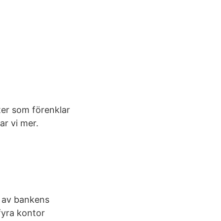
ster som förenklar
ar vi mer.
l av bankens
fyra kontor