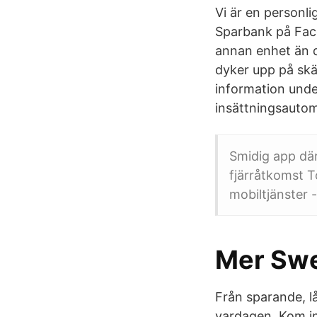
Vi är en personl
Sparbank på Fac
annan enhet än d
dyker upp på sk
information unde
insättningsautom
Smidig app dä
fjärråtkomst T
mobiltjänster -
Mer Sw
Från sparande, lå
vardagen. Kom in 