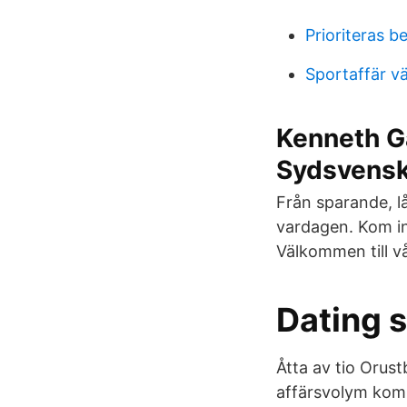
Prioriteras b
Sportaffär vä
Kenneth Gä
Sydsvens
Från sparande, lå
vardagen. Kom in 
Välkommen till v
Dating s
Åtta av tio Orus
affärsvolym kom