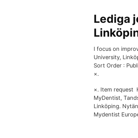
Lediga 
Linköpi
I focus on impro
University, Link
Sort Order : Publ
×.
×. Item request 
MyDentist, Tands
Linköping. Nytän
Mydentist Europe