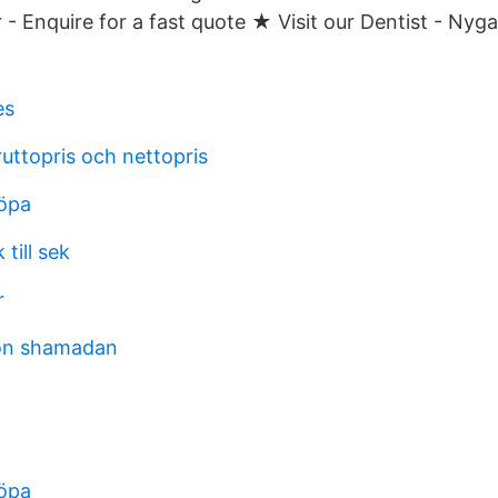
 - Enquire for a fast quote ★ Visit our Dentist - Nyg
es
ruttopris och nettopris
öpa
till sek
r
on shamadan
öpa