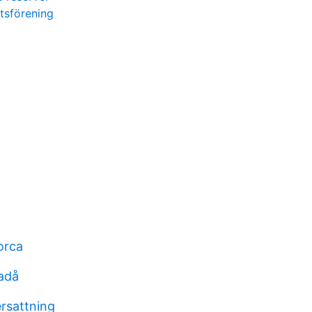
etsförening
orca
vadå
rsattning