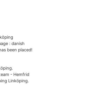
nköping
uage : danish
 has been placed!
köping.
eteam - Hemfrid
ping Linköping.