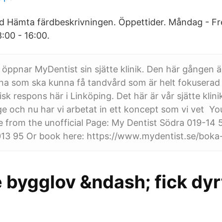
id Hämta färdbeskrivningen. Öppettider. Måndag - Fr
:00 - 16:00.
 öppnar MyDentist sin sjätte klinik. Den här gången ä
na som ska kunna få tandvård som är helt fokuserad 
isk respons här i Linköping. Det här är vår sjätte klini
ge och nu har vi arbetat in ett koncept som vi vet Y
e from the unofficial Page: My Dentist Södra 019-14 
13 95 Or book here: https://www.mydentist.se/boka-t
bygglov &ndash; fick dyrt