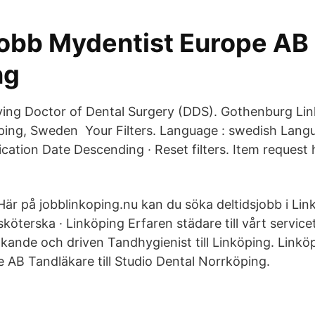
jobb Mydentist Europe AB
ng
ving Doctor of Dental Surgery (DDS). Gothenburg Li
öping, Sweden Your Filters. Language : swedish Lang
ication Date Descending · Reset filters. Item request
Här på jobblinkoping.nu kan du söka deltidsjobb i Lin
köterska · Linköping Erfaren städare till vårt servic
kande och driven Tandhygienist till Linköping. Linkö
 AB Tandläkare till Studio Dental Norrköping.