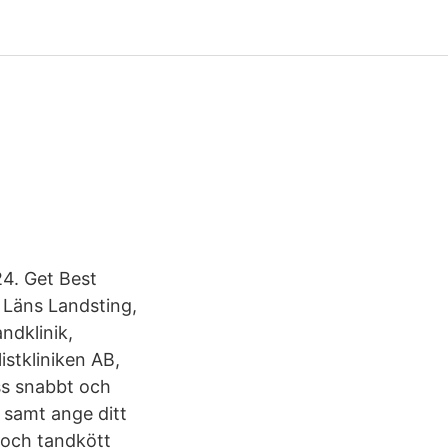
24. Get Best
 Läns Landsting,
ndklinik,
stkliniken AB,
ss snabbt och
 samt ange ditt
 och tandkött