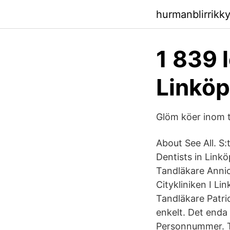
hurmanblirrikk
1 839 
Linköp
Glöm köer inom 
About See All. S
Dentists in Link
Tandläkare Annic
Citykliniken I L
Tandläkare Patri
enkelt. Det enda
Personnummer. Ta