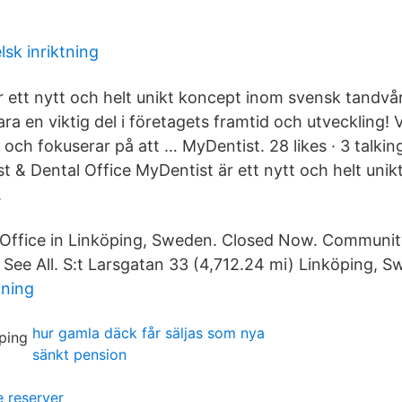
sk inriktning
r ett nytt och helt unikt koncept inom svensk tandvår
ra en viktig del i företagets framtid och utveckling!
och fokuserar på att … MyDentist. 28 likes · 3 talking
st & Dental Office MyDentist är ett nytt och helt uni
.
 Office in Linköping, Sweden. Closed Now. Community
 See All. S:t Larsgatan 33 (4,712.24 mi) Linköping, 
tning
hur gamla däck får säljas som nya
sänkt pension
 reserver