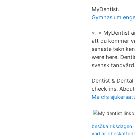
MyDentist.
Gymnasium engel
×. × MyDentist ä
att du kommer va
senaste tekniken 
were here. Denti
svensk tandvård
Dentist & Dental
check-ins. About
Me cfs sjukersat
besöka riksdagen
vad ar obeskattade