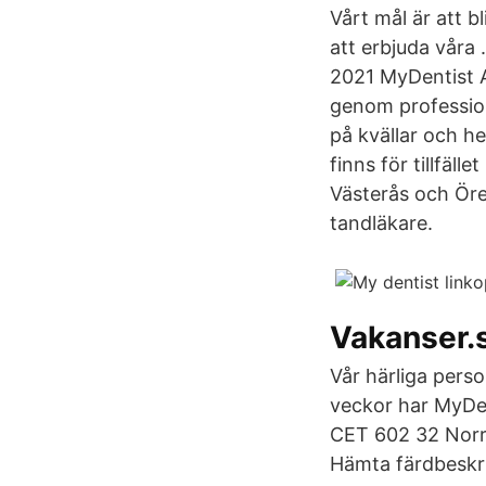
Vårt mål är att b
att erbjuda vår
2021 MyDentist A
genom profession
på kvällar och he
finns för tillfäl
Västerås och Öre
tandläkare.
Vakanser.
Vår härliga pers
veckor har MyDent
CET 602 32 Norr
Hämta färdbeskr