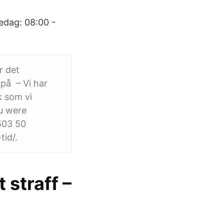
edag: 08:00 -
r det
på – Vi har
k som vi
ou were
503 50
id/.
 straff –