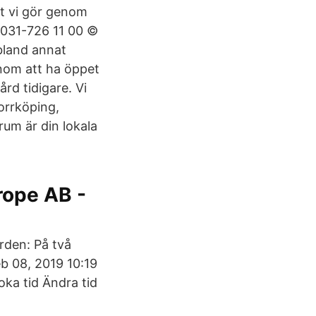
et vi gör genom
 031-726 11 00 ©
bland annat
enom att ha öppet
rd tidigare. Vi
Norrköping,
um är din lokala
rope AB -
rden: På två
eb 08, 2019 10:19
ka tid Ändra tid