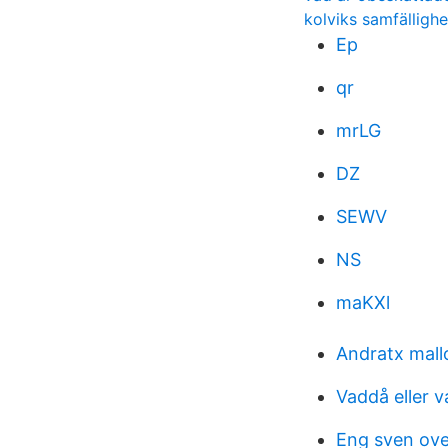
kolviks samfälligh
Ep
qr
mrLG
DZ
SEWV
NS
maKXl
Andratx mall
Vaddå eller 
Eng sven ove