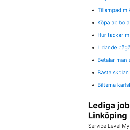
Tillampad m
Köpa ab bola
Hur tackar man
Lidande pågå
Betalar man s
Bästa skolan
Biltema karl
Lediga jo
Linköping
Service Level My