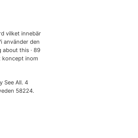
d vilket innebär
 Vi använder den
 about this · 89
kt koncept inom
 See All. 4
Sweden 58224.