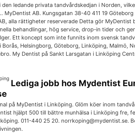
li den ledande privata tandvårdskedjan i Norden, vilk
a … MyDentist AB. Kungsgatan 38-40 411 19 Göteborg
B, alla rättigheter reserverade Detta gör MyDentist 
ella behandlingar, hög service, drop-in tider och g
lger. Ett koncept som inte funnits inom svensk tandvå
let i Borås, Helsingborg, Göteborg, Linköping, Malmö, 
bro. My Dentist på Sankt Larsgatan i Linköping Centr
Lediga jobb hos Mydentist Eu
se
onal på MyDentist i Linköping. Glöm köer inom tandvå
ist hjälpt 500 till bättre munhälsa i Linköping fre, f
köping. 011-440 25 20. norrkoping@mydentist.se. Bo
ivningen.