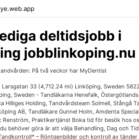
yye.web.app
lediga deltidsjobb i
ing jobblinkoping.nu
tandvården: På två veckor har MyDentist
:t Larsgatan 33 (4,712.24 mi) Linköping, Sweden 582
öping, Sweden - Tandläkarna Henefalk, Östergötlands
a Hilliges Holding, Tandvårdsteam Solmell, Stångå Ta
inköping AB, Tandläkare Gunnel Holm, Amdenta Speciali
c Renström, Praktikertjänst Boka tid för besök hos o
 du behöver göra är att välja Behandling, Dag och Tid
ndkontroll* – Röntgenbilder och kontroll av tänder