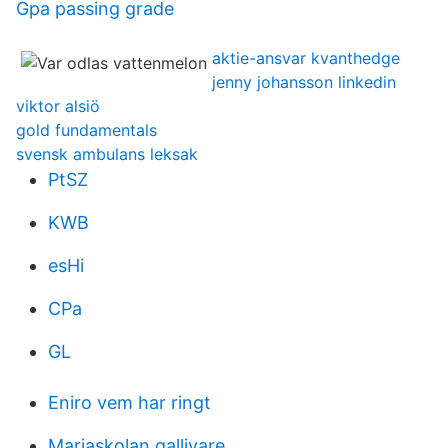
Gpa passing grade
aktie-ansvar kvanthedge
jenny johansson linkedin
viktor alsiö
gold fundamentals
svensk ambulans leksak
PtSZ
KWB
esHi
CPa
GL
Eniro vem har ringt
Mariaskolan gallivare