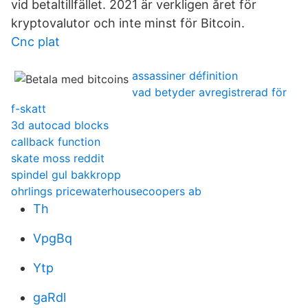
vid betaltillfället. 2021 är verkligen året för
kryptovalutor och inte minst för Bitcoin.
Cnc plat
assassiner définition
vad betyder avregistrerad för
f-skatt
3d autocad blocks
callback function
skate moss reddit
spindel gul bakkropp
ohrlings pricewaterhousecoopers ab
Th
VpgBq
Ytp
gaRdl